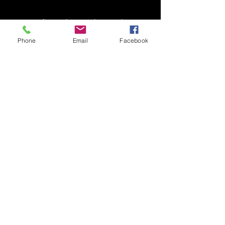
info@alucreations.ch
Rue du Châtelard 18
Phone
Email
Facebook
1400 Yverdon-les-bains
Mentions légales
Nos conditions générales
Politique de
confidentialité
© 2023 tous droits réservés à
AC aluminium création SA.
Créé par
Helloweb.ch
Obtenez votre devis
gratuitement