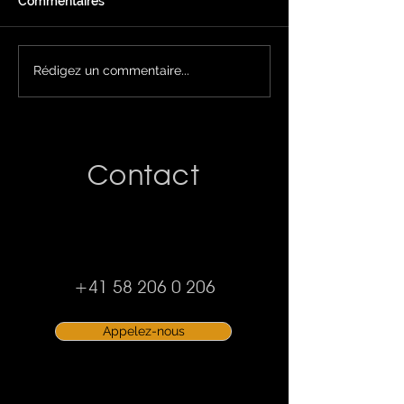
Commentaires
Pourquoi opter pour une
Protéger sa vé
Rédigez un commentaire...
véranda sur mesure ?
soleil en 3 poin
Contact
+41 58 206 0 206
Appelez-nous