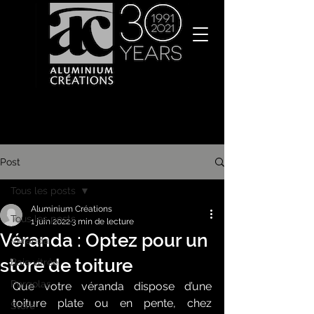
Post
Tous les posts
Aluminium Créations
Tous les posts
1 juin 2022
3 min de lecture
Véranda : Optez pour un
Véranda
store de toiture
Baie vitrée
Pergolas
Que votre véranda dispose d’une 
toiture plate ou en pente, chez 
Store