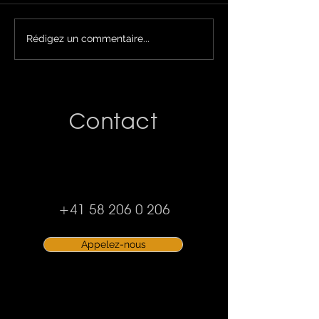
Pourquoi opter pour une
Changer de fenê
Rédigez un commentaire...
porte-fenêtre ?
qu’il faut savoir
Contact
+41 58 206 0 206
Appelez-nous