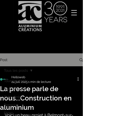
Post
Tous les posts
Helloweb
Tous les posts
24 juil. 2025
1 min de lecture
La presse parle de
Véranda
nous...Construction en
Baie vitrée
Pergolas
aluminium
Store
Voici un beau projet à Belmont-sur-