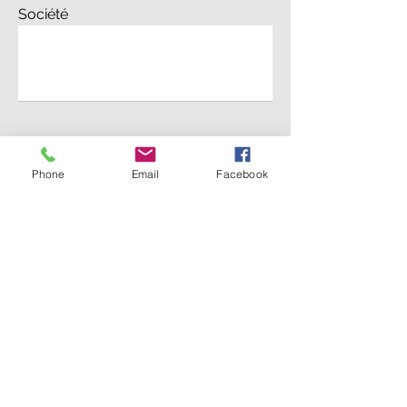
Société
Sélectionnez une option obligatoirement
Phone
Email
Facebook
:
*
Demande de devis (merci de préçiser
pour quel produit vous souhaitez une
offre)
Demande de brochure (merci de
préçiser le produit dans votre
message)
Demande de rendez-vous (merci de
préçier pour quel produit vous
souhaitez prendre rendez-vous)
Demande d'entretien & maintenance
Commande de produits d'entretien
Autre