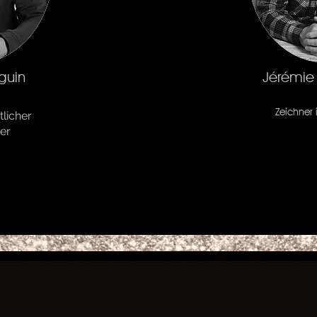
guin
Jérémie
Zeichner
licher
ter