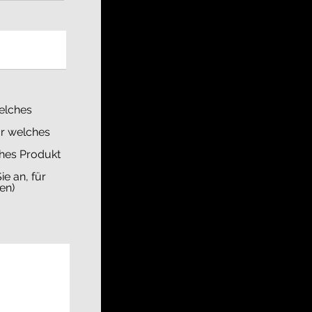
welches
ür welches
ches Produkt
e an, für
en)