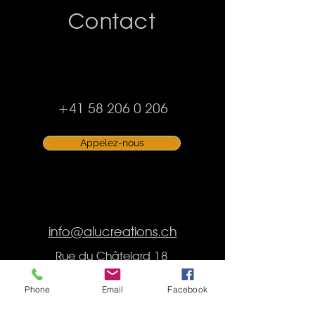
Contact
+41 58 206 0 206
Appelez-nous
info@alucreations.ch
Rue du Châtelard 18
1400 Yverdon-les-bains
Phone
Email
Facebook