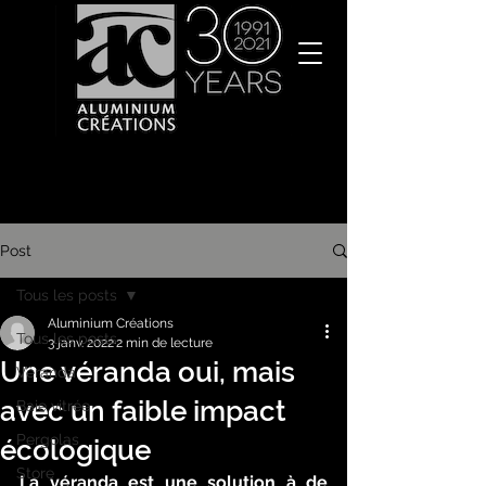
Post
Tous les posts
Aluminium Créations
Tous les posts
3 janv. 2022
2 min de lecture
Une véranda oui, mais
Véranda
avec un faible impact
Baie vitrée
Pergolas
écologique
Store
La véranda est une solution à de 