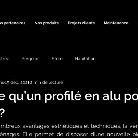
s partenaires
Nos produits
Projets clients
Maintenance
itrée
Pergolas
Store
Habitation
ns
15 déc. 2021
2 min de lecture
e qu’un profilé en alu p
?
ombreux avantages esthétiques et techniques, la vér
nages. Elle permet de disposer d’une nouvelle piè