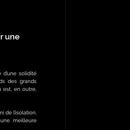
r une 
 d’une solidité 
ids des grands 
 est, en outre, 
de l’isolation. 
une meilleure 