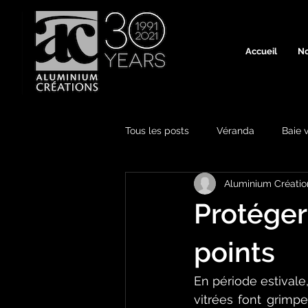
Accueil
No
Tous les posts
Véranda
Baie v
Aluminium Créatio
Protéger
points
En période estivale,
vitrées font grimp