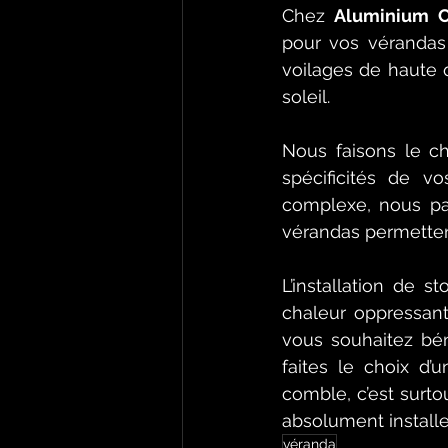
Chez 
Aluminium C
pour vos vérandas 
voilages de haute q
soleil. 
Nous faisons le ch
spécificités de v
complexe, nous par
vérandas permettent
L’installation de s
chaleur oppressante
vous souhaitez bén
faites le choix d’u
comble, c’est surto
absolument installe
véranda