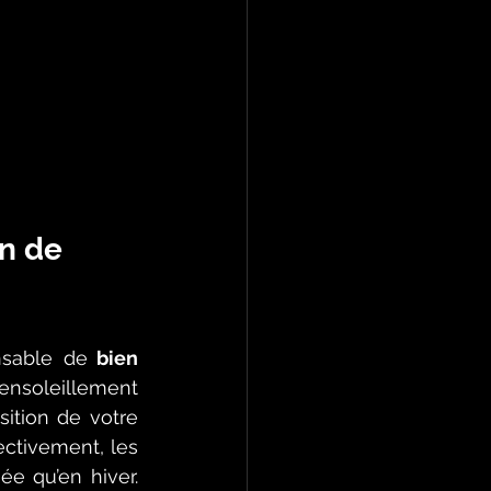
n de 
nsable de
 bien 
 ensoleillement 
ition de votre 
ectivement, les 
e qu’en hiver. 